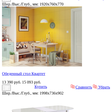
Шир./Выс./Глуб., мм: 1920x760x770
Обеденный стол Квартет
13 390 руб.
15 093 руб.
Купить
Сравнить
Убрать
Шир./Выс./Глуб., мм: 1998x736x902