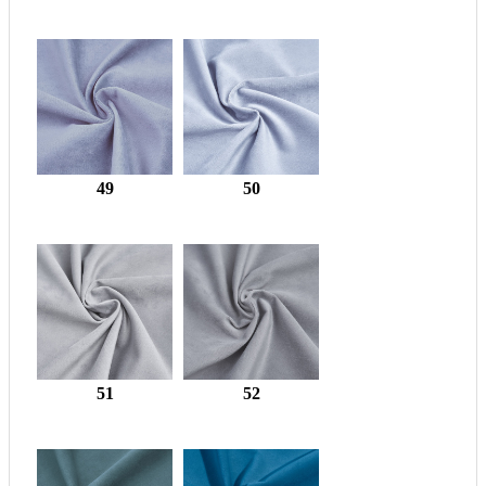
49
50
51
52