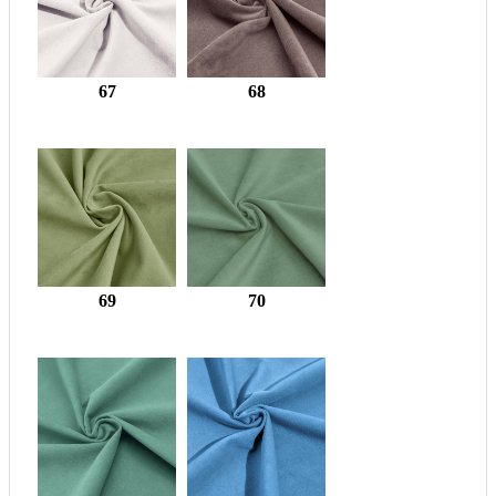
67
68
69
70