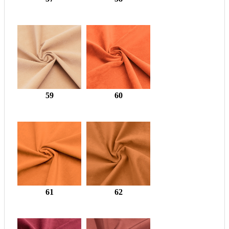
59
60
61
62