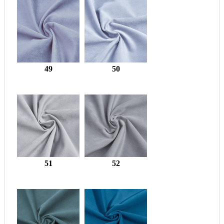
49
50
51
52