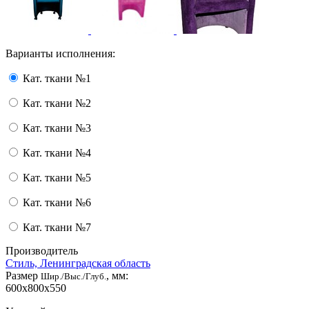
Варианты исполнения:
Кат. ткани №1
Кат. ткани №2
Кат. ткани №3
Кат. ткани №4
Кат. ткани №5
Кат. ткани №6
Кат. ткани №7
Производитель
Стиль, Ленинградская область
Размер
, мм:
Шир./Выс./Глуб.
600x800x550