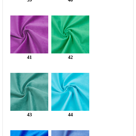
41
42
43
44