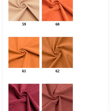
59
60
61
62