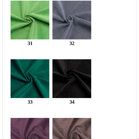
31
32
33
34