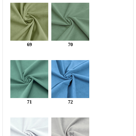
69
70
71
72