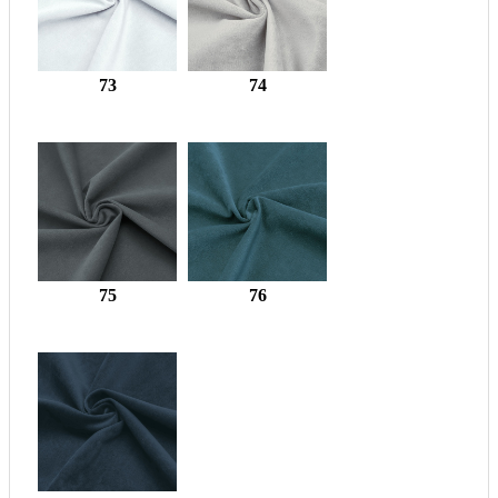
73
74
75
76