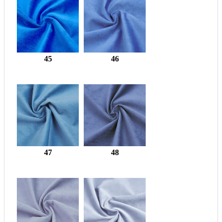
45
46
47
48