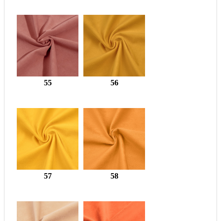
55
56
57
58