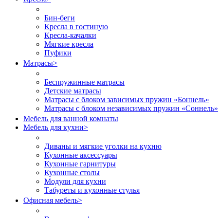
Бин-беги
Кресла в гостиную
Кресла-качалки
Мягкие кресла
Пуфики
Матрасы
>
Беспружинные матрасы
Детские матрасы
Матрасы с блоком зависимых пружин «Боннель»
Матрасы с блоком независимых пружин «Соннель»
Мебель для ванной комнаты
Мебель для кухни
>
Диваны и мягкие уголки на кухню
Кухонные аксессуары
Кухонные гарнитуры
Кухонные столы
Модули для кухни
Табуреты и кухонные стулья
Офисная мебель
>