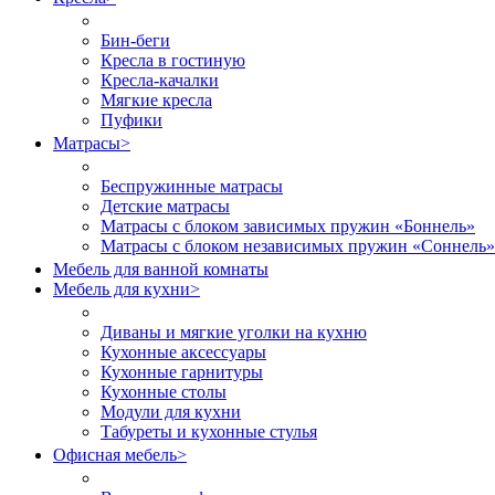
Бин-беги
Кресла в гостиную
Кресла-качалки
Мягкие кресла
Пуфики
Матрасы
>
Беспружинные матрасы
Детские матрасы
Матрасы с блоком зависимых пружин «Боннель»
Матрасы с блоком независимых пружин «Соннель»
Мебель для ванной комнаты
Мебель для кухни
>
Диваны и мягкие уголки на кухню
Кухонные аксессуары
Кухонные гарнитуры
Кухонные столы
Модули для кухни
Табуреты и кухонные стулья
Офисная мебель
>