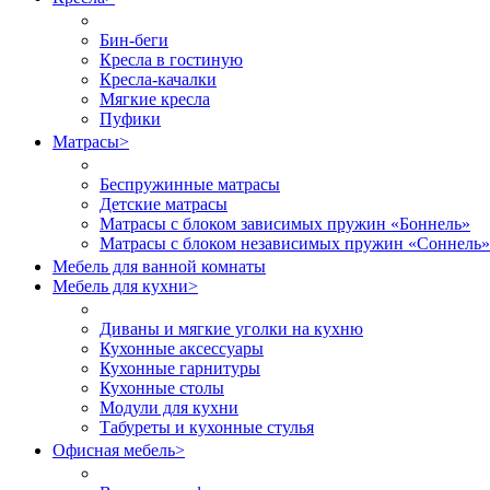
Бин-беги
Кресла в гостиную
Кресла-качалки
Мягкие кресла
Пуфики
Матрасы
>
Беспружинные матрасы
Детские матрасы
Матрасы с блоком зависимых пружин «Боннель»
Матрасы с блоком независимых пружин «Соннель»
Мебель для ванной комнаты
Мебель для кухни
>
Диваны и мягкие уголки на кухню
Кухонные аксессуары
Кухонные гарнитуры
Кухонные столы
Модули для кухни
Табуреты и кухонные стулья
Офисная мебель
>