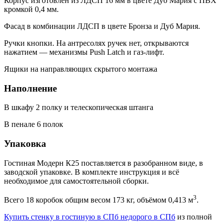
Корпус изготовлен из ЛДСП 16 мм в цвете Дуб Мария с ПВХ
кромкой 0,4 мм.
Фасад в комбинации ЛДСП в цвете Бронза и Дуб Мария.
Ручки кнопки. На антресолях ручек нет, открываются
нажатием — механизмы Push Latch и газ-лифт.
Ящики на направляющих скрытого монтажа
Наполнение
В шкафу 2 полку и телескопическая штанга
В пенале 6 полок
Упаковка
Гостиная Модерн К25 поставляется в разобранном виде, в
заводской упаковке. В комплекте инструкция и всё
необходимое для самостоятельной сборки.
3
Всего 18 коробок общим весом 173 кг, объёмом 0,413 м
.
Купить стенку в гостиную в СПб недорого в СПб
из полной