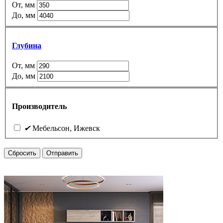
От, мм
До, мм
Глубина
От, мм
До, мм
Производитель
✔
Мебельсон, Ижевск
Сбросить
Отправить