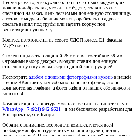
Несмотря на то, что кухня состоит из готовых модулей, их
можно подобрать так, что она не будет уступать кухне
сделанной на заказ. Ведь делаем мы под единую столешницу,
а готовые модули сборщик может доработать на адресе:
сделать выпил под трубы или заузить корпус под
вентиляционную шахту.
Корпуса изготовлены из серого ЛДСП класса Е1, фасады
МДФ плёнка
Столешницы есть толщиной 26 мм и влагостойкие 38 мм.
Огромный выбор декоров. Модули ставим под единую
столешницу и кухня выглядит единой конструкцией.
Посмотрите
альбом с живыми фотографиями кухонь
в нашей
группе ВКонтакте, там собрано наше портфолио, это не
компьютерная графика, а фотографии от наших сборщиков и
клиентов!
Комплектацию гарнитура можно изменить, напишите нам в
WhatsApp +7 (921) 942-9621
- и мы бесплатно разработаем для
Вас проект кухни Капри.
Обратите внимание, все модули комплектуются всей
необходимой фурнитурой по умолчанию (ручки, петли,
направляющие). Ниже, во вкладке "Фурнитура" предлагается