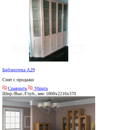
Библиотека А29
Снят с продажи
Сравнить
Убрать
Шир./Выс./Глуб., мм: 1800x2216x370