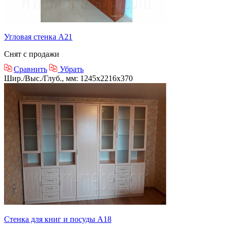
Угловая стенка А21
Снят с продажи
Сравнить
Убрать
Шир./Выс./Глуб., мм: 1245x2216x370
Стенка для книг и посуды А18