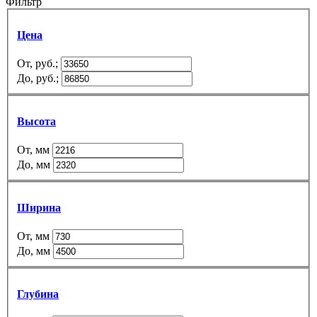
Фильтр
Цена
От, руб.;
До, руб.;
Высота
От, мм
До, мм
Ширина
От, мм
До, мм
Глубина