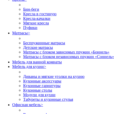
Бин-беги
Кресла в гостиную
Кресла-качалки
Мягкие кресла
Пуфики
Матрасы
>
Беспружинные матрасы
Детские матрасы
Матрасы с блоком зависимых пружин «Боннель»
Матрасы с блоком независимых пружин «Соннель»
Мебель для ванной комнаты
Мебель для кухни
>
Диваны и мягкие уголки на кухню
Кухонные аксессуары
Кухонные гарнитуры
Кухонные столы
Модули для кухни
Табуреты и кухонные стулья
Офисная мебель
>